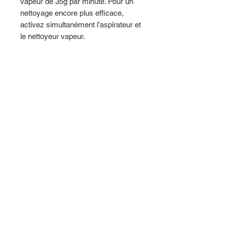
vapeur de 35g par minute. Pour un
nettoyage encore plus efficace,
activez simultanément l’aspirateur et
le nettoyeur vapeur.
Sa cuve à eau amovible, ses 10
accessoires ainsi que sa direction
pivotante, autorisent une maniabilité
permettant d'atteindre tous les
recoins de votre intérieur.
Révolutionnez votre façon de
nettoyer avec l'ARYA600 de Helmut
Koering !
CARACTÉRISTIQUES
3 niveaux de vapeur réglables
Pression vapeur : 4 bars
Débit vapeur max : 35 g/min