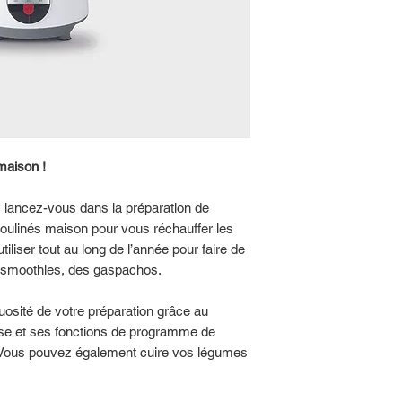
2 programmes de cuis
3 vitesses + mix + im
Capacité : 1,4 L pou
les contenus froids
Température : 60 ° C,
Temps de cuisson : j
Ecran LCD
Bol en acier inoxydab
Lame en acier inoxy
maison !
Pieds antidérapants
Accessoire : bol à m
 lancez-vous dans la préparation de
Puissance : 900 W
oulinés maison pour vous réchauffer les
tiliser tout au long de l’année pour faire de
s smoothies, des gaspachos.
uosité de votre préparation grâce au
lse et ses fonctions de programme de
 Vous pouvez également cuire vos légumes