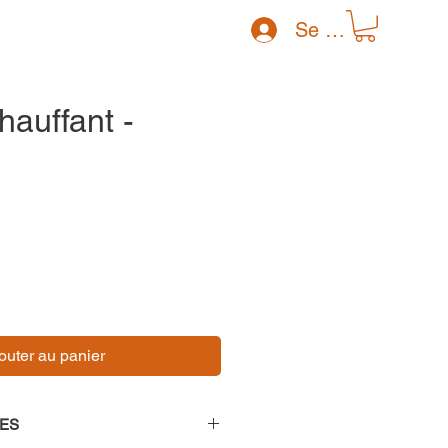
Se connecter
hauffant -
outer au panier
ES