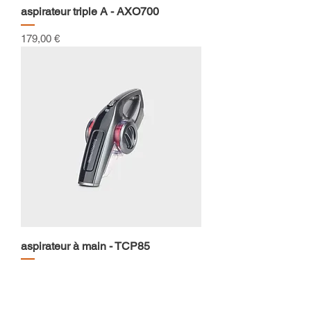
aspirateur triple A - AXO700
Prix
179,00 €
aspirateur à main - TCP85
Prix
79,90 €