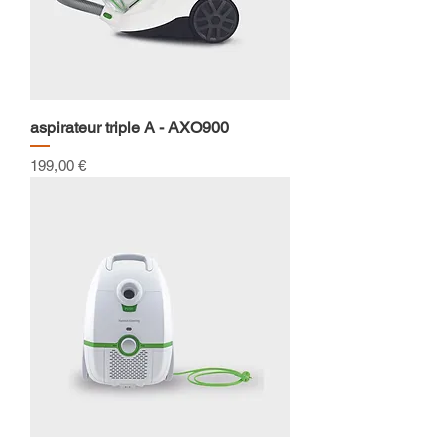
aspirateur triple A - AXO900
Prix
199,00 €